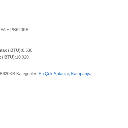
FA + PB620KB
max / BTU):
8.530
 / BTU):
10.920
PB620KB
Kategoriler:
En Çok Satanlar
,
Kampanya
,