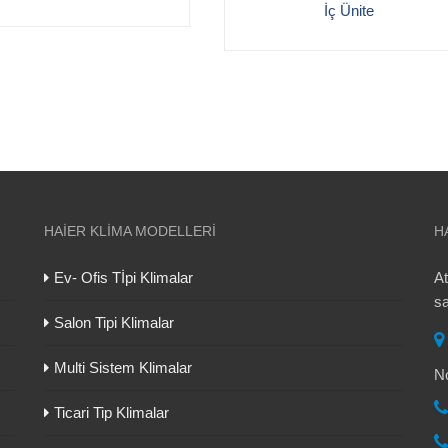
İç Ünite
HAIER KLIMA MODELLERI
H
Ev- Ofis Tİpi Klimalar
At
sa
Salon Tipi Klimalar
Multi Sistem Klimalar
N
Ticari Tip Klimalar