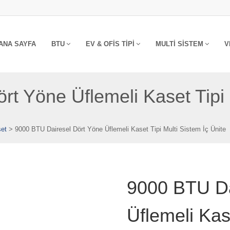
ANA SAYFA
BTU
EV & OFIS TIPI
MULTI SISTEM
V
t Yöne Üflemeli Kaset Tipi 
set
>
9000 BTU Dairesel Dört Yöne Üflemeli Kaset Tipi Multi Sistem İç Ünite
9000 BTU Da
Üflemeli Kas