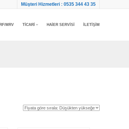
Müşteri Hizmetleri : 0535 344 43 35
RF/MRV
TICARI
HAIER SERVISI
İLETIŞIM