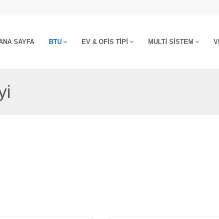
ANA SAYFA
BTU
EV & OFIS TIPI
MULTI SISTEM
V
yi