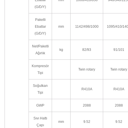
(G/D/Y)
Paketli
Ebatlar
mm
1142/498/1000
1095/410/14
(G/D/Y)
Net/Paketli
kg
82/93
91/101
Ağırlık
Kompresör
Twin rotary
Twin rotary
Tipi
Soğutkan
R410A
R410A
Tipi
GWP
2088
2088
Sıvı Hattı
mm
9.52
9.52
Çapı