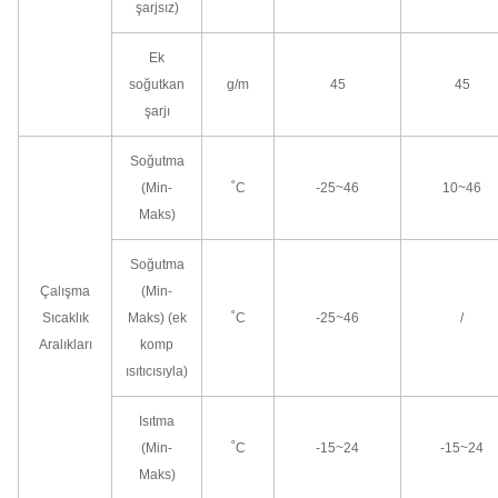
şarjsız)
Ek
soğutkan
g/m
45
45
şarjı
Soğutma
(Min-
˚C
-25~46
10~46
Maks)
Soğutma
Çalışma
(Min-
Sıcaklık
Maks) (ek
˚C
-25~46
/
Aralıkları
komp
ısıtıcısıyla)
Isıtma
(Min-
˚C
-15~24
-15~24
Maks)