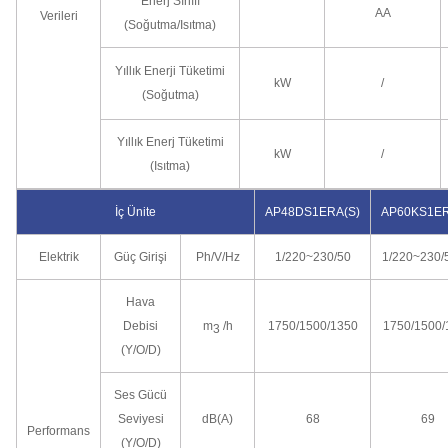
Enerj Sınıfı
AA
Verileri
(Soğutma/Isıtma)
Yıllık Enerji Tüketimi
kW
/
(Soğutma)
Yıllık Enerj Tüketimi
kW
/
(Isıtma)
İç Ünite
AP48DS1ERA(S)
AP60KS1ER
Elektrik
Güç Girişi
Ph/V/Hz
1/220~230/50
1/220~230/
Hava
Debisi
m
/h
1750/1500/1350
1750/1500/
3
(Y/O/D)
Ses Gücü
Seviyesi
dB(A)
68
69
Performans
(Y/O/D)