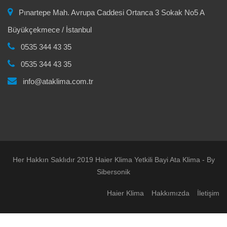
Pınartepe Mah. Avrupa Caddesi Ortanca 3 Sokak No5 A
Büyükçekmece / İstanbul
0535 344 43 35
0535 344 43 35
info@ataklima.com.tr
Her Hakkın Saklıdır 2019 Haier Klima Yetkili Bayi Ata Klima - By
Sibersonik
Haier Klima
Hakkımızda
İletişim