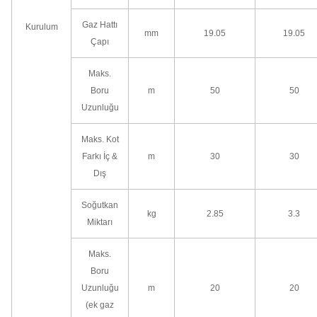
Gaz Hattı
Kurulum
mm
19.05
19.05
Çapı
Maks.
Boru
m
50
50
Uzunluğu
Maks. Kot
Farkı İç &
m
30
30
Dış
Soğutkan
kg
2.85
3.3
Miktarı
Maks.
Boru
Uzunluğu
m
20
20
(ek gaz