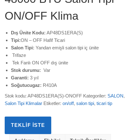
ON/OFF Klima
Dış Ünite Kodu:
AP48DS1ERA(S)
Tipi:
ON – OFF Hafif Ticari
Salon Tipi:
Yandan emişli salon tipi iç ünite
Trifaze
Tek Fanlı ON OFF dış ünite
Stok durumu:
Var
Garanti:
3 yıl
Soğutucugaz:
R410A
Stok kodu:
AP48DS1ERA(S)-ONOFF
Kategoriler:
SALON
,
Salon Tipi Klimalar
Etiketler:
on/off
,
salon tipi
,
ticari tip
TEKLIF İSTE