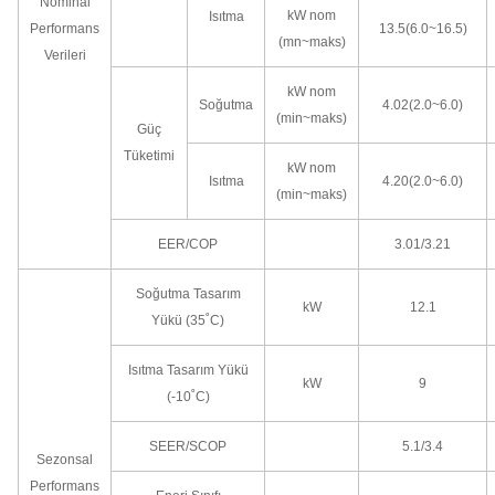
Nominal
kW nom
Isıtma
Performans
13.5(6.0~16.5)
(mn~maks)
Verileri
kW nom
Soğutma
4.02(2.0~6.0)
(min~maks)
Güç
Tüketimi
kW nom
Isıtma
4.20(2.0~6.0)
(min~maks)
EER/COP
3.01/3.21
Soğutma Tasarım
kW
12.1
Yükü (35˚C)
Isıtma Tasarım Yükü
kW
9
(-10˚C)
SEER/SCOP
5.1/3.4
Sezonsal
Performans