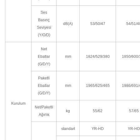
Ses
Basınç
dB(A)
53/50/47
54/51/4
Seviyesi
(Y/O/D)
Net
Ebatlar
mm
1824/529/380
1850/600/
(G/D/Y)
Paketli
Ebatlar
mm
1965/625/465
1986/691/
(G/D/Y)
Kurulum
Net/Paketli
kg
55/62
57/65
Ağırlık
standart
YR-HD
YR-HD