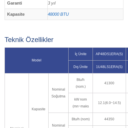
Garanti
3 yıl
Kapasite
48000 BTU
Teknik Özellikler
İç Ünite
AP48DS1ERA(S)
Model
Dış Ünite
1U48LS1ERA(S)
Btu/h
41300
(nom.)
Nominal
Soğutma
kW nom
12.1(6.0~14.5)
(mn~maks
Kapasite
Btu/h (nom)
44350
Nominal