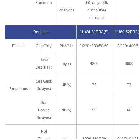
Lütfen yetkilk
Kumanda
opsiyonel
distribütöre
danışınız
Dış Ünite
1U48LS1ERA(S)
1U60IS2ERB(
Elektrik
Güç Girişi
Ph/V/Hz
1/220~230/50/60
3/380~400/5
Hava
m
/h
4200
6000
3
Debisi (Y)
Ses Gücü
dB(A)
73
73
Performans
Seviyesi
Ses
Basınç
dB(A)
59
60
Seviyesi
Net
Ebatlar
mm
1008/410/830
948/340/125