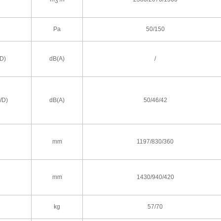
3
Pa
50/150
D)
dB(A)
/
/D)
dB(A)
50/46/42
mm
1197/830/360
mm
1430/940/420
kg
57/70