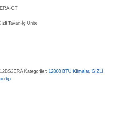
ERA-GT
li Tavan-İç Ünite
U12BS3ERA
Kategoriler:
12000 BTU Klimalar
,
GİZLİ
ari tip