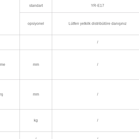
standart
YR-E17
opsiyonel
Lütfen yetkilk distribütöre danışınız
/
eme
mm
/
mş
mm
/
kg
/
/
/