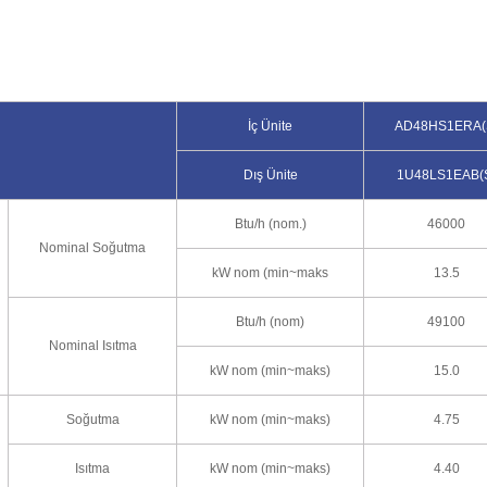
İç Ünite
AD48HS1ERA(
Dış Ünite
1U48LS1EAB(
Btu/h (nom.)
46000
Nominal Soğutma
kW nom (min~maks
13.5
Btu/h (nom)
49100
Nominal Isıtma
kW nom (min~maks)
15.0
Soğutma
kW nom (min~maks)
4.75
Isıtma
kW nom (min~maks)
4.40