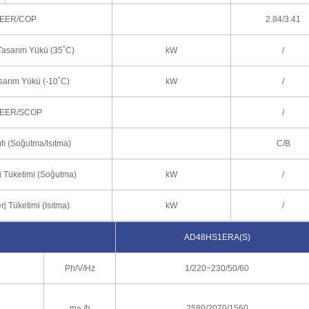
EER/COP
2.84/3.41
asarım Yükü (35˚C)
kW
/
asarım Yükü (-10˚C)
kW
/
EER/SCOP
/
ıfı (Soğutma/Isıtma)
C/B
ji Tüketimi (Soğutma)
kW
/
erj Tüketimi (Isıtma)
kW
/
AD48HS1ERA(S)
Ph/V/Hz
1/220~230/50/60
m
/h
2580/2070/1560