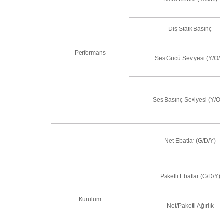
Dış Statk Basınç
Performans
Ses Gücü Seviyesi (Y/O/
Ses Basınç Seviyesi (Y/O
Net Ebatlar (G/D/Y)
Paketli Ebatlar (G/D/Y)
Kurulum
Net/Paketli Ağırlık