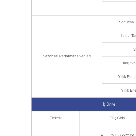
Soğutma T
Isıtma T
S
Sezonsal Performans Verileri
Enerj Sın
Yıllık Ener
Yıllık En
İç Ünite
Elektrik
Güç Girişi
Hava Debisi (Y/O/D)