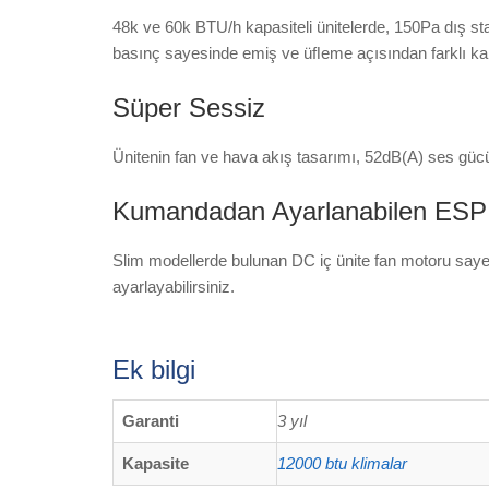
48k ve 60k BTU/h kapasiteli ünitelerde, 150Pa dış stat
basınç sayesinde emiş ve üﬂeme açısından farklı kana
Süper Sessiz
Ünitenin fan ve hava akış tasarımı, 52dB(A) ses gücü 
Kumandadan Ayarlanabilen ESP
Slim modellerde bulunan DC iç ünite fan motoru sayes
ayarlayabilirsiniz.
Ek bilgi
Garanti
3 yıl
Kapasite
12000 btu klimalar