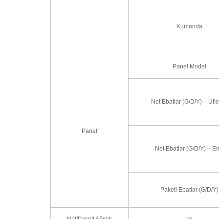
Kumanda
Panel Model
Net Ebatlar (G/D/Y) – Üﬂ
Panel
Net Ebatlar (G/D/Y) – E
Paketl Ebatlar (G/D/Y)
Net/Paketl Ağırlık
kg