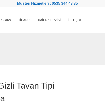
Müşteri Hizmetleri : 0535 344 43 35
RF/MRV
TICARI
HAIER SERVISI
İLETIŞIM
zli Tavan Tipi
ma