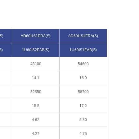
S)
AD60HS1ERA(S)
AD60HS1ERA(S)
S)
1U60IS2EAB(S)
1U60IS1EAB(S)
48100
54600
14.1
16.0
52850
58700
15.5
17.2
4.62
5.30
4.27
4.76